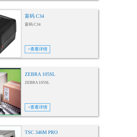
富码 C34
富码 C34
+查看详情
ZEBRA 105SL
ZEBRA 105SL
+查看详情
TSC 346M PRO