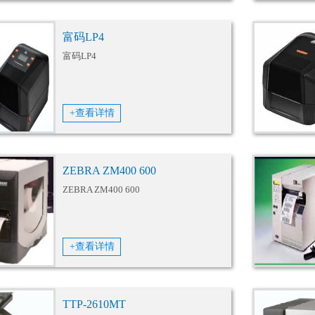
富码LP4
富码LP4
+查看详情
ZEBRA ZM400 600
ZEBRA ZM400 600
+查看详情
TTP-2610MT