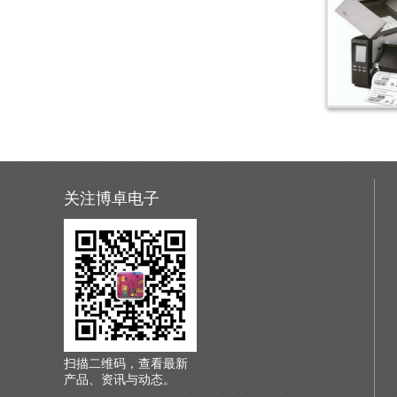
关注博卓电子
扫描二维码，查看最新
产品、资讯与动态。