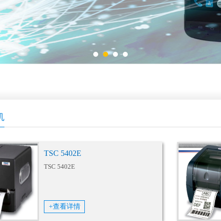
机
TSC 5402E
TSC 5402E
+查看详情